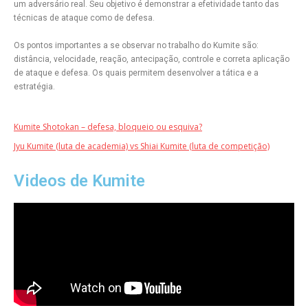
um adversário real. Seu objetivo é demonstrar a efetividade tanto das
técnicas de ataque como de defesa.
Os pontos importantes a se observar no trabalho do Kumite são:
distância, velocidade, reação, antecipação, controle e correta aplicação
de ataque e defesa. Os quais permitem desenvolver a tática e a
estratégia.
Kumite Shotokan – defesa, bloqueio ou esquiva?
Jyu Kumite (luta de academia) vs Shiai Kumite (luta de competição)
Videos de Kumite