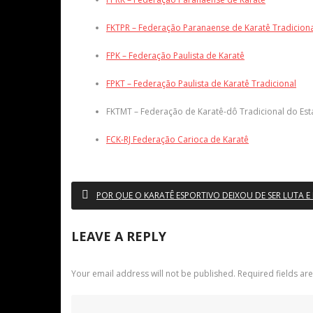
FKTPR – Federação Paranaense de Karatê Tradiciona
FPK – Federação Paulista de Karatê
FPKT – Federação Paulista de Karatê Tradicional
FKTMT – Federação de Karatê-dô Tradicional do Es
FCK-RJ Federação Carioca de Karatê
POR QUE O KARATÊ ESPORTIVO DEIXOU DE SER LUTA E
LEAVE A REPLY
Your email address will not be published.
Required fields a