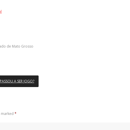
l
tado de Mato Grosso
 PASSOU A SER JOGO?
re marked
*