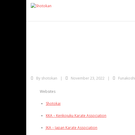
Skip
to
content
ORGANIZAÇÕES, C
By
shotokan
November 23, 2022
Funakosh
Websites
Shotokai
KKA – Kenkojuku Karate Association
JKA – Japan Karate Association