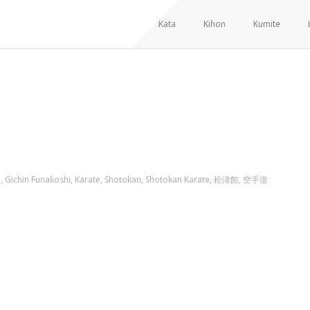
Kata
Kihon
Kumite
ONFEDERAÇÕES E FEDERAÇÕ
i
,
Gichin Funakoshi
,
Karate
,
Shotokan
,
Shotokan Karate
,
松濤館
,
空手道