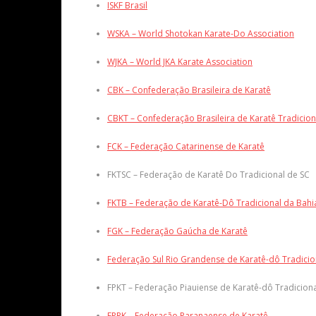
ISKF Brasil
WSKA – World Shotokan Karate-Do Association
WJKA – World JKA Karate Association
CBK – Confederação Brasileira de Karatê
CBKT – Confederação Brasileira de Karatê Tradicion
FCK – Federação Catarinense de Karatê
FKTSC – Federação de Karatê Do Tradicional de SC
FKTB – Federação de Karatê-Dô Tradicional da Bahi
FGK – Federação Gaúcha de Karatê
Federação Sul Rio Grandense de Karatê-dô Tradicio
FPKT – Federação Piauiense de Karatê-dô Tradicion
FPRK – Federação Paranaense de Karatê