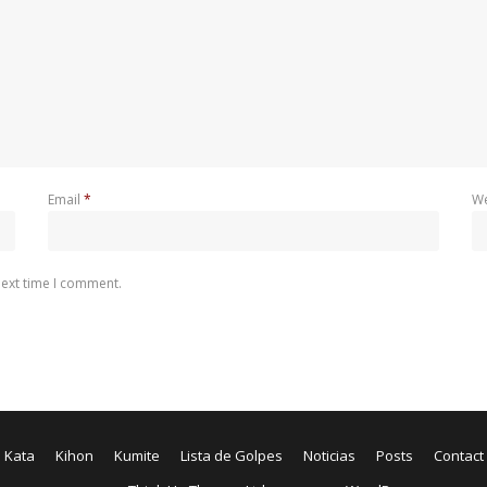
Email
*
We
next time I comment.
Kata
Kihon
Kumite
Lista de Golpes
Noticias
Posts
Contact