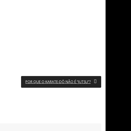
POR QUE O KARATE-DŌ NÃO É “JUTSU”?